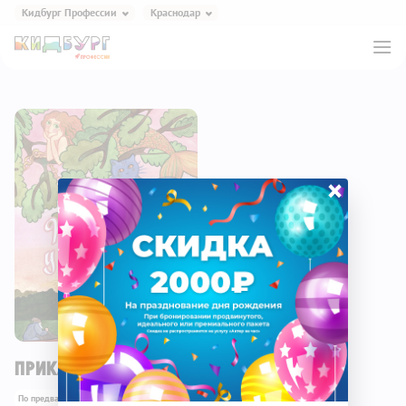
Кидбург Профессии
Краснодар
Кидбург Игра и Еда
Кидбург Профессии
Кидбург Эксперименты
Кидбург Сказки
Кидбург Кафе
×
Приключение у Лукоморья
По предварительной записи
6+