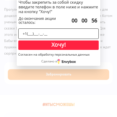
Чтобы закрепить за собой скидку
введите телефон в поле ниже и нажмите
Прогулка по сказкам А.С. Пушкина. Увлекательная классика для
на кнопку "Хочу!"
дошкольников и школьников. Ребята встретятся со старым Котом
До окончания акции
:
:
00
00
56
осталось:
ученым и, выполняя игровые задания, помогут ему вспомнить
сказки Пушкина и «распутать» все перепутанные сюжеты. Для
этого им предстоит побывать в подводном царстве, избушке
Бабы-яги и других сказочных местах, встретиться с героями
Хочу!
пушкинских сказок и разыграть одну из них. В финале всех ждет
сюрприз – встреча с самой Золотой Рыбкой!
Согласен на обработку персональных данных
Сделано в
Забронировать