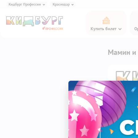
Кидбург Профессии
Краснодар
Кидбург Игра и Еда
Купить билет
О
Кидбург Профессии
Кидбург Эксперименты
Кидбург Сказки
Мамин и 
Кидбург Кафе