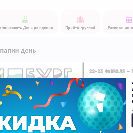
рганизовать День рождения
Прийти группой
Расписание с
папин день