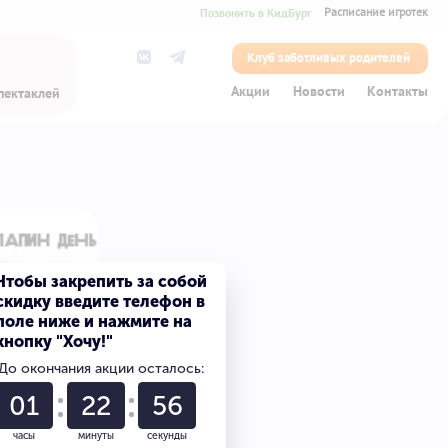
Позвонить в КидБург
Расписание игротек
Клуб заботливых родителей
Акции
Новости
Контакты
пектаклей
Чтобы закрепить за собой
скидку введите телефон в
поле ниже и нажмите на
кнопку "Хочу!"
До окончания акции осталось:
01
22
55
часы
минуты
секунды