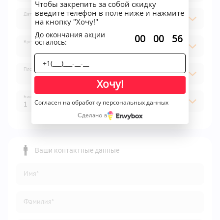
Чтобы закрепить за собой скидку
введите телефон в поле ниже и нажмите
Дата
на кнопку "Хочу!"
До окончания акции
:
:
00
00
56
осталось:
Время
Площадка
Хочу!
Билет
Согласен на обработку персональных данных
1
Сделано в
1
2
Ваши контактные данные
3
Имя*
4
5
Фамилия*
6
7