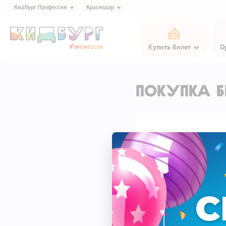
Кидбург Профессии
Краснодар
Кидбург Игра и Еда
Купить билет
О
Кидбург Профессии
Кидбург Эксперименты
Кидбург Сказки
Покупка б
Кидбург Кафе