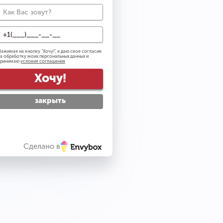
0
ажимая на кнопку "
Хочу!
", я даю свое согласие
а обработку моих персональных данных и
ail рассылку
принимаю
условия соглашения
тку персональных данных
Хочу!
вилами посещения
закрыть
упить
Сделано в