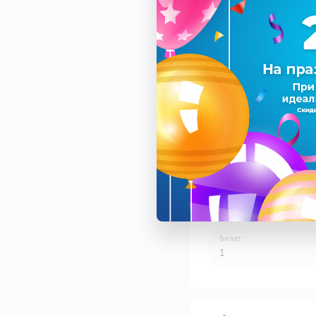
Спектакль
Дата
Площадка
Билет
1
1