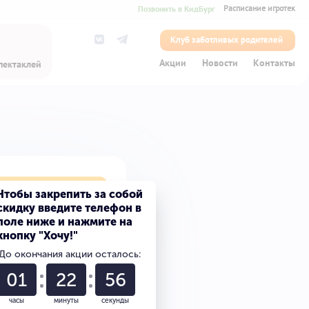
Позвонить в КидБург
Расписание игротек
Клуб заботливых родителей
Акции
Новости
Контакты
пектаклей
лет на сказку
Чтобы закрепить за собой
скидку введите телефон в
поле ниже и нажмите на
кнопку "Хочу!"
0
До окончания акции осталось:
0
01
22
56
часы
минуты
секунды
0