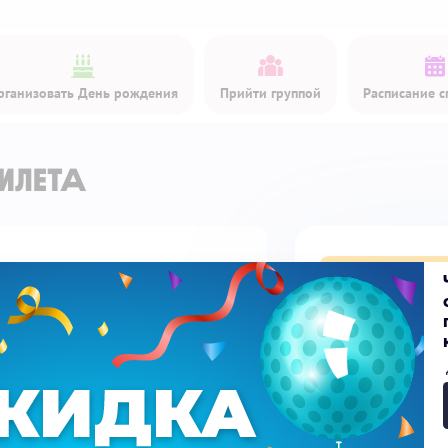
рганизовать День рождения
Прийти группой
Расписание с
илета
Купить би
Детский билет
Доп. услуги
Скидка