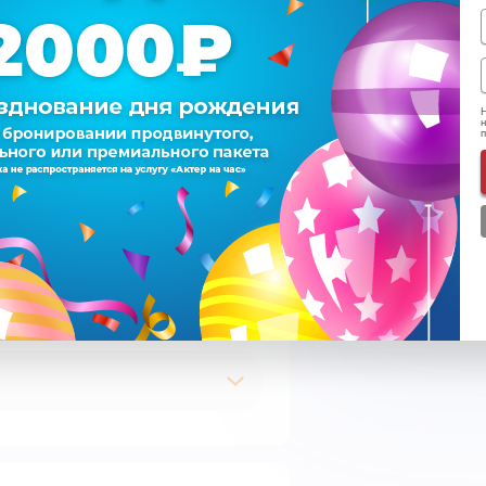
Итого
Н
н
Подписаться на e-m
Согласен на обрабо
Ознакомился с
пра
Время
К