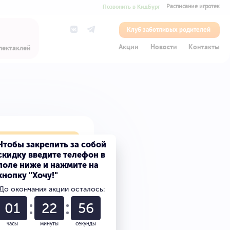
Позвонить в КидБург
Расписание игротек
Клуб заботливых родителей
Акции
Новости
Контакты
пектаклей
лет на сказку
Чтобы закрепить за собой
скидку введите телефон в
поле ниже и нажмите на
кнопку "Хочу!"
0
До окончания акции осталось:
0
01
22
56
часы
минуты
секунды
0