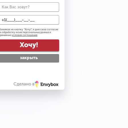
0
ажимая на кнопку "
Хочу!
", я даю свое согласие
а обработку моих персональных данных и
ail рассылку
принимаю
условия соглашения
тку персональных данных
Хочу!
вилами посещения
закрыть
упить
Сделано в