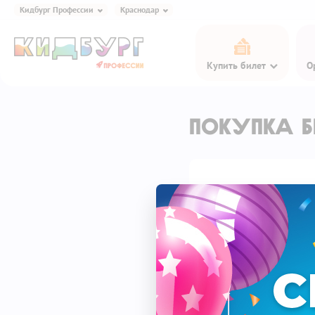
Кидбург Профессии
Краснодар
Кидбург Игра и Еда
Купить билет
О
Кидбург Профессии
Кидбург Эксперименты
Кидбург Сказки
Покупка б
Кидбург Кафе