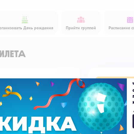
рганизовать День рождения
Прийти группой
Расписание с
илета
Купить би
Детский билет
Доп. услуги
Скидка