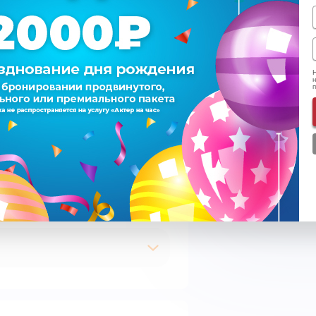
Итого
Н
н
Подписаться на e-m
Согласен на обрабо
Ознакомился с
пра
Время
К