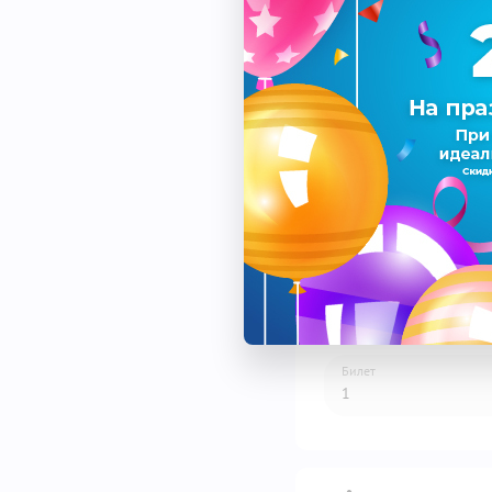
Спектакль
Дата
Площадка
Билет
1
1