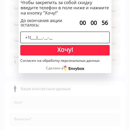
Чтобы закрепить за собой скидку
введите телефон в поле ниже и нажмите
Дата
на кнопку "Хочу!"
До окончания акции
:
:
00
00
56
осталось:
Время
Площадка
Хочу!
Билет
Согласен на обработку персональных данных
1
Сделано в
1
2
Ваши контактные данные
3
Имя*
4
5
Фамилия*
6
7