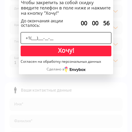
Чтобы закрепить за собой скидку
введите телефон в поле ниже и нажмите
Дата
на кнопку "Хочу!"
До окончания акции
:
:
00
00
56
осталось:
Время
Площадка
Хочу!
Билет
Согласен на обработку персональных данных
1
Сделано в
1
2
Ваши контактные данные
3
Имя*
4
5
Фамилия*
6
7