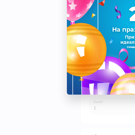
Спектакль
Дата
Площадка
Билет
1
1