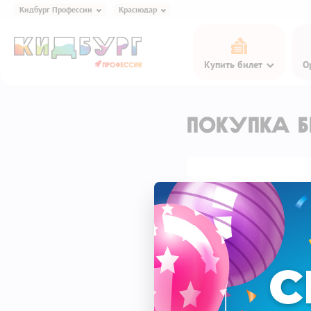
Кидбург Профессии
Краснодар
Кидбург Игра и Еда
Купить билет
О
Кидбург Профессии
Кидбург Эксперименты
Кидбург Сказки
Покупка б
Кидбург Кафе