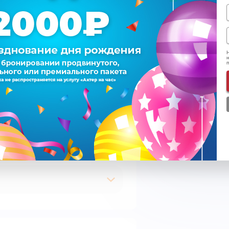
Итого
Н
н
Подписаться на e-m
Согласен на обрабо
Ознакомился с
пра
Время
К