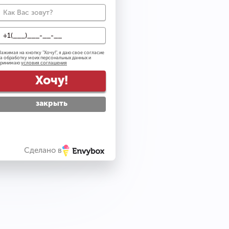
0
ажимая на кнопку "
Хочу!
", я даю свое согласие
а обработку моих персональных данных и
ail рассылку
принимаю
условия соглашения
тку персональных данных
Хочу!
вилами посещения
закрыть
упить
Сделано в