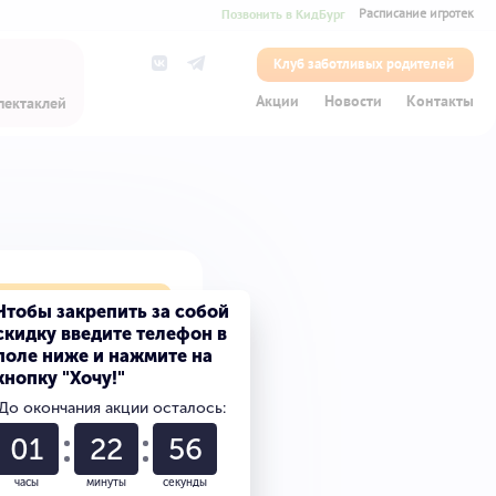
Позвонить в КидБург
Расписание игротек
Клуб заботливых родителей
Акции
Новости
Контакты
пектаклей
лет на сказку
Чтобы закрепить за собой
скидку введите телефон в
поле ниже и нажмите на
кнопку "Хочу!"
0
До окончания акции осталось:
0
01
22
56
часы
минуты
секунды
0