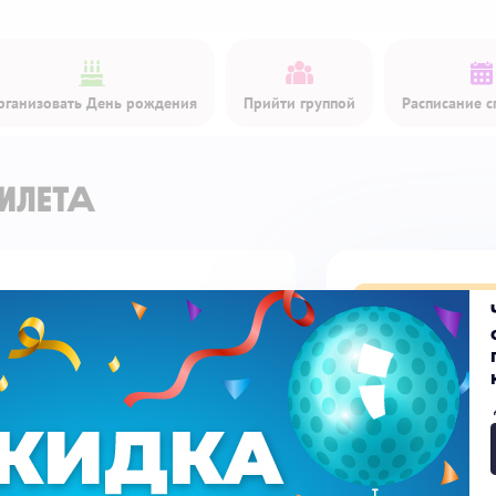
рганизовать День рождения
Прийти группой
Расписание с
илета
Купить би
Детский билет
Доп. услуги
Скидка