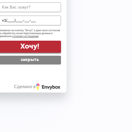
0
ажимая на кнопку "
Хочу!
", я даю свое согласие
а обработку моих персональных данных и
ail рассылку
принимаю
условия соглашения
тку персональных данных
Хочу!
вилами посещения
закрыть
упить
Сделано в