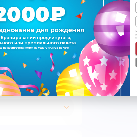
Итого
Н
н
Подписаться на e-m
Согласен на обрабо
Ознакомился с
пра
Время
К