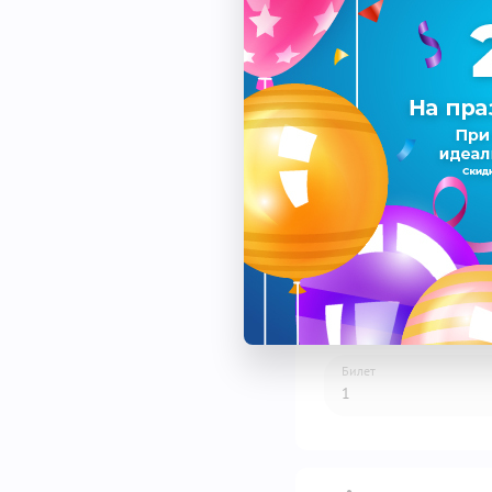
Спектакль
Дата
Площадка
Билет
1
1