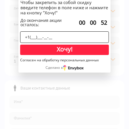
Чтобы закрепить за собой скидку
введите телефон в поле ниже и нажмите
Дата
на кнопку "Хочу!"
До окончания акции
:
:
00
00
52
осталось:
Время
Площадка
Хочу!
Билет
Согласен на обработку персональных данных
1
Сделано в
1
2
Ваши контактные данные
3
Имя*
4
5
Фамилия*
6
7