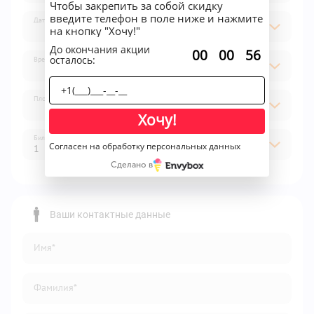
Чтобы закрепить за собой скидку
введите телефон в поле ниже и нажмите
Дата
на кнопку "Хочу!"
До окончания акции
:
:
00
00
56
осталось:
Время
Площадка
Хочу!
Билет
Согласен на обработку персональных данных
1
Сделано в
1
2
Ваши контактные данные
3
Имя*
4
5
Фамилия*
6
7